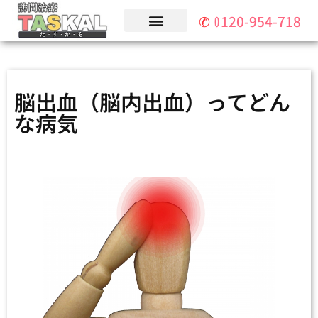
✆
0
0
1
1
2
2
0
0
-
-
9
9
5
5
4
4
-
-
7
7
1
1
8
8
脳出血（脳内出血）ってどん
な病気