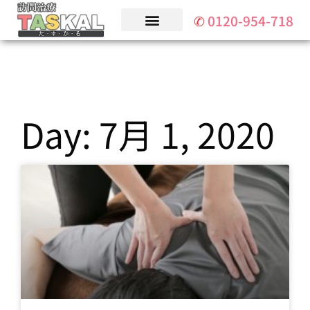
✆
0
0
1
1
2
2
0
0
-
-
9
9
5
5
4
4
-
-
7
7
1
1
8
8
Day: 7月 1, 2020